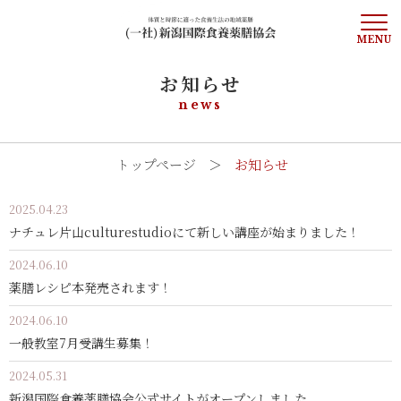
お知らせ
トップページ
news
お知らせ
トップページ
お知らせ
協会について
2025.04.23
ナチュレ片山culturestudioにて新しい講座が始まりました！
講師紹介
2024.06.10
講座案内
薬膳レシピ本発売されます！
2024.06.10
料理教室
一般教室7月受講生募集！
メディア掲載
2024.05.31
新潟国際食養薬膳協会公式サイトがオープンしました。